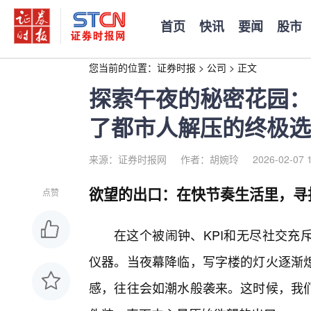
首页
快讯
要闻
股市
您当前的位置：
证券时报
>
公司
>
正文
探索午夜的秘密花园：
了都市人解压的终极选
来源：证券时报网
作者：胡婉玲
2026-02-07 
欲望的出口：在快节奏生活里，寻
点赞
在这个被闹钟、KPI和无尽社交充
仪器。当夜幕降临，写字楼的灯火逐渐熄
感，往往会如潮水般袭来。这时候，我