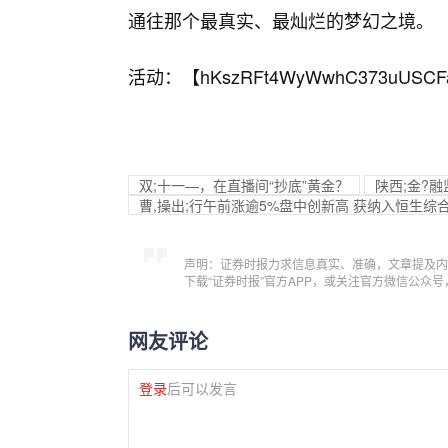
通往那个最真实、最灿烂的梦幻之境。
活动：【
hKszRFt4WyWwhC373uUSCF
双;十一—，在直播间“抄底”黄金？
陕西;金?
曹,操出;行午前涨逾5%盘中创新高 获纳入恒生综
声明：证券时报力求信息真实、准确，文章提及内
下载“证券时报”官方APP，或关注官方微信公众
网友评论
登录
后可以发言