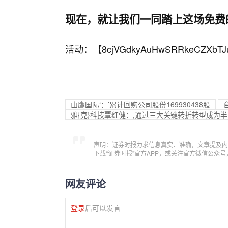
现在，就让我们一同踏上这场免费
活动：【
8cjVGdkyAuHwSRRkeCZXbTJ
山鹰国际‘：’累计回购公司股份169930438股
雅{克}科技覃红健：,通过三大关键转折转型成为
声明：证券时报力求信息真实、准确，文章提及内
下载“证券时报”官方APP，或关注官方微信公众
网友评论
登录
后可以发言