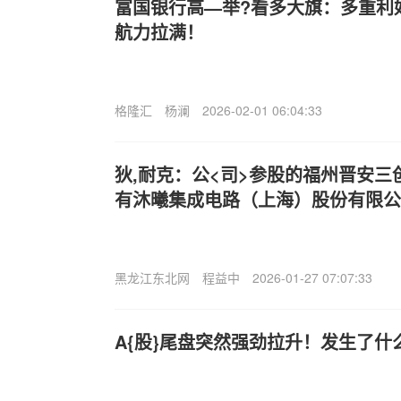
富国银行高—举?看多大旗：多重利
航力拉满！
格隆汇
杨澜
2026-02-01 06:04:33
狄,耐克：公<司>参股的福州晋安
有沐曦集成电路（上海）股份有限公司
黑龙江东北网
程益中
2026-01-27 07:07:33
A{股}尾盘突然强劲拉升！发生了什